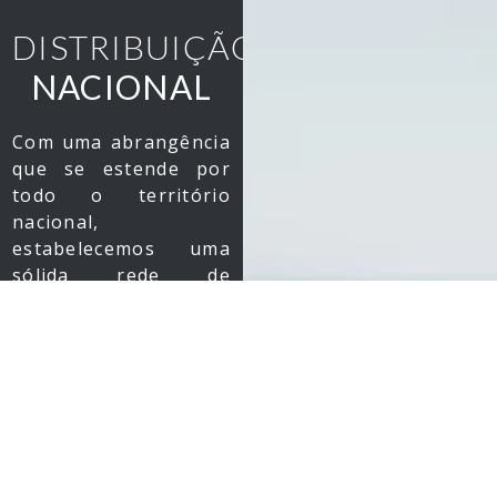
DISTRIBUIÇÃO
NACIONAL
Com uma abrangência
que se estende por
todo o território
nacional,
estabelecemos uma
sólida rede de
distribuição que une
eficiência e alcance.
Estrategicamente
posicionados em
regiões de grande
influência, nosso
escritório em São