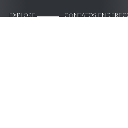
EXPLORE
CONTATOS
ENDEREÇ
Home
contato@gomarine.com.br
Escritório
AJUDA
E
Sobre
+55
| São
SUPORTE
Nós
(11)
Paulo,
Como usar
5199-
Marcas
SP
meus
9799
Revendas
equipamentos
Rua
Pós-
Pascal,
NOSSAS
Encontre
Vendas
REDES
893
um
SOCIAIS
Campo
revendedor
Refit
Belo CEP:
Suporte
Forças
04616-
técnico
Armadas e
002
Instituições
de
POLITICAS
Segurança
Centro
Privacidade
de
Fale
Termos
Conosco
distribuiç
de uso