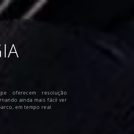
 VENDA
MARCAS
PESCA
REFIT
FORÇAS ARMADAS E IN
IA
pe oferecem resolução
rnando ainda mais fácil ver
barco, em tempo real.